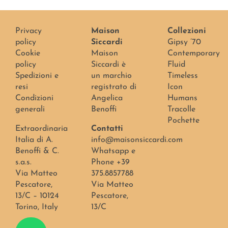
Privacy
Maison
Collezioni
policy
Siccardi
Gipsy ’70
Cookie
Maison
Contemporary
policy
Siccardi è
Fluid
Spedizioni e
un marchio
Timeless
resi
registrato di
Icon
Condizioni
Angelica
Humans
generali
Benoffi
Tracolle
Pochette
Extraordinaria
Contatti
Italia di A.
info@maisonsiccardi.com
Benoffi & C.
Whatsapp e
s.a.s.
Phone +39
Via Matteo
375.8857788
Pescatore,
Via Matteo
13/C – 10124
Pescatore,
Torino, Italy
13/C