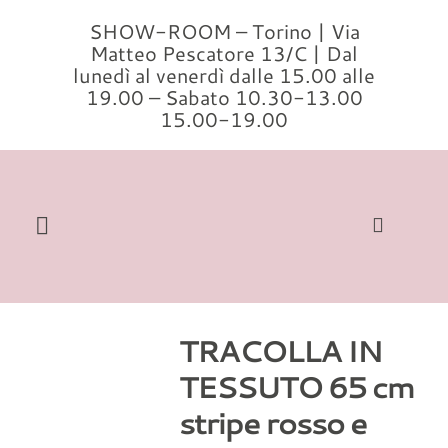
Salta
SHOW-ROOM – Torino | Via
al
Matteo Pescatore 13/C | Dal
contenuto
lunedì al venerdì dalle 15.00 alle
19.00 – Sabato 10.30-13.00
15.00-19.00
Toggle
Navigation
Cerca
per:
TRACOLLA IN
Home
TESSUTO 65 cm
Modelli
stripe rosso e