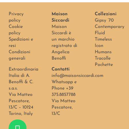
Privacy
Maison
Collezioni
policy
Siccardi
Gipsy ’70
Cookie
Maison
Contemporary
policy
Siccardi è
Fluid
Spedizioni e
un marchio
Timeless
resi
registrato di
Icon
Condizioni
Angelica
Humans
generali
Benoffi
Tracolle
Pochette
Extraordinaria
Contatti
Italia di A.
info@maisonsiccardi.com
Benoffi & C.
Whatsapp e
s.a.s.
Phone +39
Via Matteo
375.8857788
Pescatore,
Via Matteo
13/C – 10124
Pescatore,
Torino, Italy
13/C