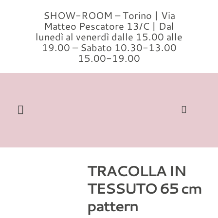
Salta
SHOW-ROOM – Torino | Via
al
Matteo Pescatore 13/C | Dal
contenuto
lunedì al venerdì dalle 15.00 alle
19.00 – Sabato 10.30-13.00
15.00-19.00
Toggle
Navigation
Cerca
per:
TRACOLLA IN
Home
TESSUTO 65 cm
Modelli
pattern