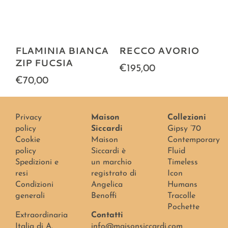
FLAMINIA BIANCA
RECCO AVORIO
ZIP FUCSIA
€195,00
€70,00
Privacy
Maison
Collezioni
policy
Siccardi
Gipsy ’70
Cookie
Maison
Contemporary
policy
Siccardi è
Fluid
Spedizioni e
un marchio
Timeless
resi
registrato di
Icon
Condizioni
Angelica
Humans
generali
Benoffi
Tracolle
Pochette
Extraordinaria
Contatti
Italia di A.
info@maisonsiccardi.com