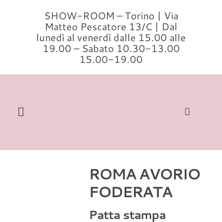
Salta
SHOW-ROOM – Torino | Via
al
Matteo Pescatore 13/C | Dal
contenuto
lunedì al venerdì dalle 15.00 alle
19.00 – Sabato 10.30-13.00
15.00-19.00
Toggle
Navigation
Cerca
per:
ROMA AVORIO
Home
FODERATA
Modelli
Patta stampa