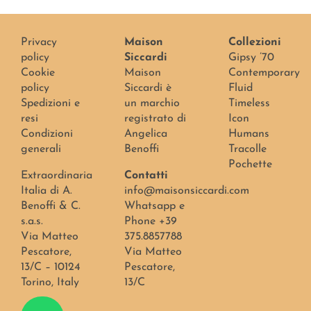
Privacy
Maison
Collezioni
policy
Siccardi
Gipsy ’70
Cookie
Maison
Contemporary
policy
Siccardi è
Fluid
Spedizioni e
un marchio
Timeless
resi
registrato di
Icon
Condizioni
Angelica
Humans
generali
Benoffi
Tracolle
Pochette
Extraordinaria
Contatti
Italia di A.
info@maisonsiccardi.com
Benoffi & C.
Whatsapp e
s.a.s.
Phone +39
Via Matteo
375.8857788
Pescatore,
Via Matteo
13/C – 10124
Pescatore,
Torino, Italy
13/C