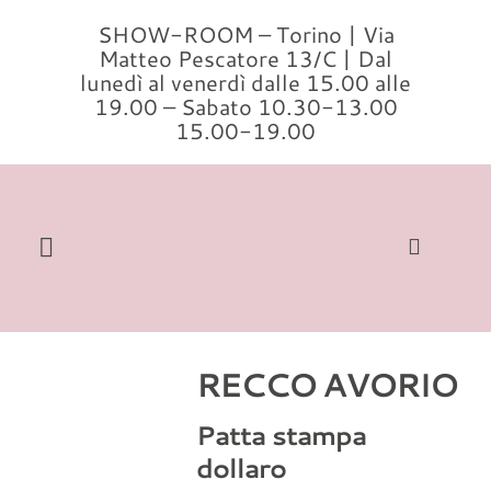
Salta
SHOW-ROOM – Torino | Via
al
Matteo Pescatore 13/C | Dal
contenuto
lunedì al venerdì dalle 15.00 alle
19.00 – Sabato 10.30-13.00
15.00-19.00
Toggle
Navigation
Cerca
per:
RECCO AVORIO
Home
Patta stampa
Modelli
dollaro