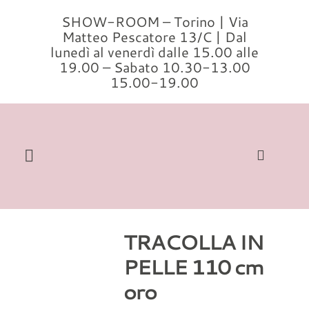
Salta
SHOW-ROOM – Torino | Via
al
Matteo Pescatore 13/C | Dal
contenuto
lunedì al venerdì dalle 15.00 alle
19.00 – Sabato 10.30-13.00
15.00-19.00
Toggle
Navigation
Cerca
per:
TRACOLLA IN
Home
PELLE 110 cm
Modelli
oro