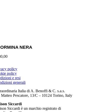
AORMINA NERA
80,00
vacy policy
kie policy
dizioni e resi
dizioni generali
raordinaria Italia di A. Benoffi & C. s.a.s.
 Matteo Pescatore, 13/C – 10124 Torino, Italy
son Siccardi
son Siccardi è un marchio registrato di