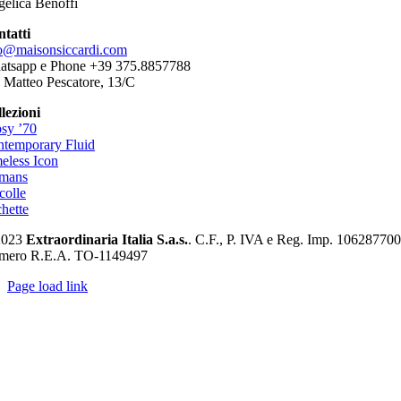
elica Benoffi
tatti
o@maisonsiccardi.com
atsapp e Phone +39 375.8857788
 Matteo Pescatore, 13/C
lezioni
sy ’70
temporary Fluid
eless Icon
mans
colle
hette
2023
Extraordinaria Italia S.a.s.
. C.F., P. IVA e Reg. Imp. 10628770
mero R.E.A. TO-1149497
Page load link