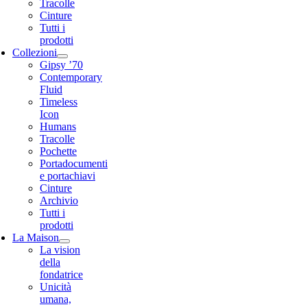
Tracolle
Cinture
Tutti i
prodotti
Collezioni
Gipsy ’70
Contemporary
Fluid
Timeless
Icon
Humans
Tracolle
Pochette
Portadocumenti
e portachiavi
Cinture
Archivio
Tutti i
prodotti
La Maison
La vision
della
fondatrice
Unicità
umana,