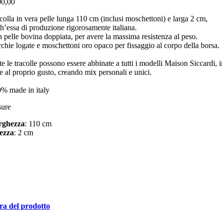
00,00
colla in vera pelle lunga 110 cm (inclusi moschettoni) e larga 2 cm,
h’essa di produzione rigorosamente italiana.
n pelle bovina doppiata, per avere la massima resistenza al peso.
chie logate e moschettoni oro opaco per fissaggio al corpo della borsa.
te le tracolle possono essere abbinate a tutti i modelli Maison Siccardi, i
e al proprio gusto, creando mix personali e unici.
% made in italy
ure
rghezza
: 110 cm
ezza
: 2 cm
a del prodotto