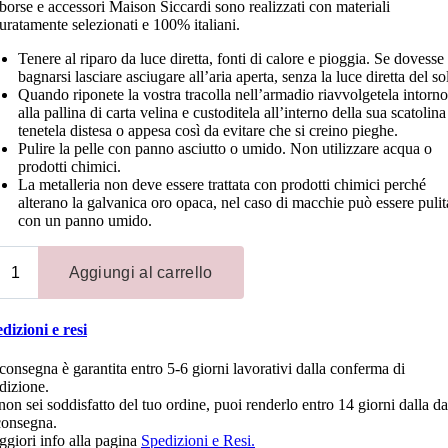
borse e accessori Maison Siccardi sono realizzati con materiali
uratamente selezionati e 100% italiani.
Tenere al riparo da luce diretta, fonti di calore e pioggia. Se dovesse
bagnarsi lasciare asciugare all’aria aperta, senza la luce diretta del so
Quando riponete la vostra tracolla nell’armadio riavvolgetela intorno
alla pallina di carta velina e custoditela all’interno della sua scatolina
tenetela distesa o appesa così da evitare che si creino pieghe.
Pulire la pelle con panno asciutto o umido. Non utilizzare acqua o
prodotti chimici.
La metalleria non deve essere trattata con prodotti chimici perché
alterano la galvanica oro opaca, nel caso di macchie può essere pulit
con un panno umido.
dizioni e resi
consegna è garantita entro 5-6 giorni lavorativi dalla conferma di
dizione.
non sei soddisfatto del tuo ordine, puoi renderlo entro 14 giorni dalla da
consegna.
giori info alla pagina
Spedizioni e Resi.