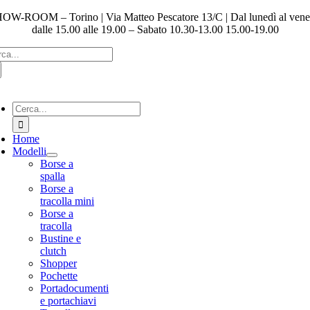
Salta
OW-ROOM – Torino | Via Matteo Pescatore 13/C | Dal lunedì al vene
al
dalle 15.00 alle 19.00 – Sabato 10.30-13.00 15.00-19.00
contenuto
ca
:
gle
igation
Cerca
per:
Home
Modelli
Borse a
spalla
Borse a
tracolla mini
Borse a
tracolla
Bustine e
clutch
Shopper
Pochette
Portadocumenti
e portachiavi