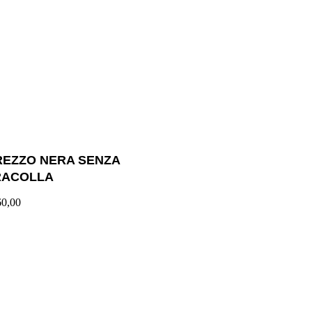
REZZO NERA SENZA
RACOLLA
60,00