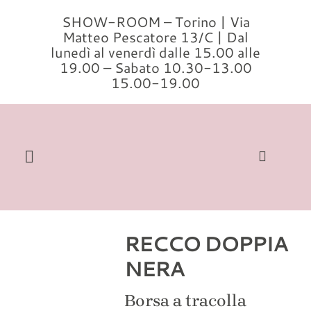
Salta
SHOW-ROOM – Torino | Via
al
Matteo Pescatore 13/C | Dal
contenuto
lunedì al venerdì dalle 15.00 alle
19.00 – Sabato 10.30-13.00
15.00-19.00
Toggle
Navigation
Cerca
per:
RECCO DOPPIA
Home
NERA
Modelli
Borsa a tracolla