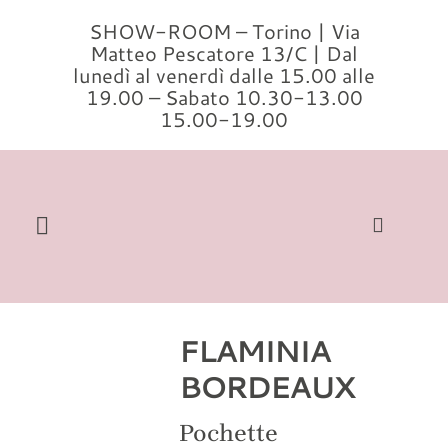
Salta
SHOW-ROOM – Torino | Via
al
Matteo Pescatore 13/C | Dal
contenuto
lunedì al venerdì dalle 15.00 alle
19.00 – Sabato 10.30-13.00
15.00-19.00
Toggle
Navigation
Cerca
per:
FLAMINIA
Home
BORDEAUX
Modelli
Pochette