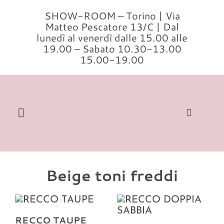
Salta
SHOW-ROOM – Torino | Via
al
Matteo Pescatore 13/C | Dal
contenuto
lunedì al venerdì dalle 15.00 alle
19.00 – Sabato 10.30-13.00
15.00-19.00
Toggle
Navigation
Cerca
per:
Beige toni freddi
Home
Modelli
RECCO TAUPE