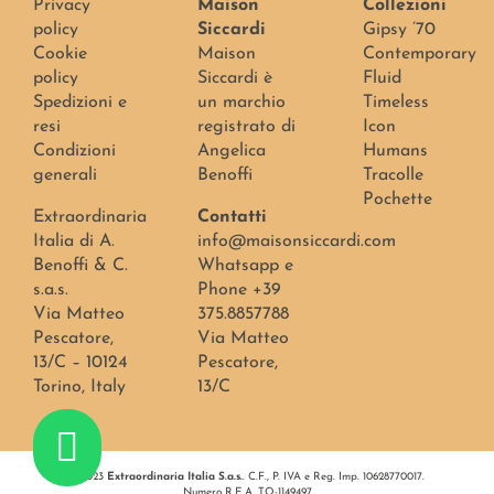
Privacy
Maison
Collezioni
policy
Siccardi
Gipsy ’70
Cookie
Maison
Contemporary
policy
Siccardi è
Fluid
Spedizioni e
un marchio
Timeless
resi
registrato di
Icon
Condizioni
Angelica
Humans
generali
Benoffi
Tracolle
Pochette
Extraordinaria
Contatti
Italia di A.
info@maisonsiccardi.com
Benoffi & C.
Whatsapp e
s.a.s.
Phone +39
Via Matteo
375.8857788
Pescatore,
Via Matteo
13/C – 10124
Pescatore,
Torino, Italy
13/C
@
2023
Extraordinaria Italia S.a.s.
. C.F., P. IVA e Reg. Imp. 10628770017.
Numero R.E.A. TO-1149497