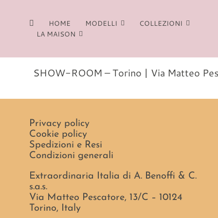
Salta
al
HOME
MODELLI
COLLEZIONI
contenuto
LA MAISON
SHOW-ROOM – Torino | Via Matteo Pescat
Privacy policy
Cookie policy
Spedizioni e Resi
Condizioni generali
Extraordinaria Italia di A. Benoffi & C.
s.a.s.
Via Matteo Pescatore, 13/C – 10124
Torino, Italy