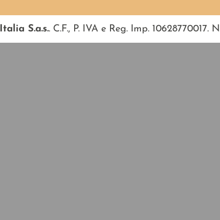
talia S.a.s.
. C.F., P. IVA e Reg. Imp. 10628770017.